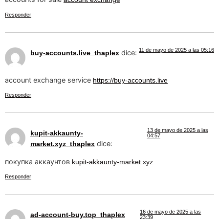
Responder
11 de mayo de 2025 a las 05:16
dice:
buy-accounts.live_thaplex
account exchange service
https://buy-accounts.live
Responder
13 de mayo de 2025 a las
kupit-akkaunty-
04:57
dice:
market.xyz_thaplex
покупка аккаунтов
kupit-akkaunty-market.xyz
Responder
16 de mayo de 2025 a las
ad-account-buy.top_thaplex
23:39